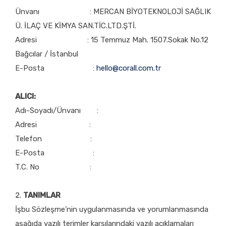
Ünvanı : MERCAN BİYOTEKNOLOJİ SAĞLIK
Ü. İLAÇ VE KİMYA SAN.TİC.LTD.ŞTİ.
Adresi : 15 Temmuz Mah. 1507.Sokak No.12
Bağcılar / İstanbul
E-Posta :
hello@corall.com.tr
ALICI:
Adı-Soyadı/Ünvanı :
Adresi :
Telefon :
E-Posta :
T.C. No :
TANIMLAR
İşbu Sözleşme’nin uygulanmasında ve yorumlanmasında
aşağıda yazılı terimler karşılarındaki yazılı açıklamaları