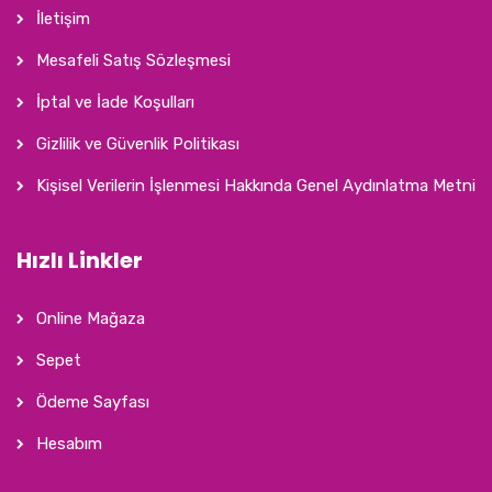
İletişim
Mesafeli Satış Sözleşmesi
İptal ve İade Koşulları
Gizlilik ve Güvenlik Politikası
Kişisel Verilerin İşlenmesi Hakkında Genel Aydınlatma Metni
Hızlı Linkler
Online Mağaza
Sepet
Ödeme Sayfası
Hesabım