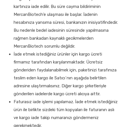
kartınıza iade edilir. Bu süre cayma bildiriminin
MercanBiotech’e ulaşması ile başlar. İadenin
hesabınıza yansıma süresi, bankanızın inisiyatifindedir.
Bu nedenle bedel iadesinin süresinde yapılmasına
rağmen bankadan kaynaklı gecikmelerden
MercanBiotech sorumlu değildir.
İade etmek istediğiniz ürünler için kargo ücreti
firmamız tarafından karşılanmaktadır. Ücretsiz
gönderiden faydalanabilmek için, paketinizi tarafınıza
teslim eden kargo ile Satıcı´nın aşağıda belirtilen
adresine ulaştırmalısınız. Diğer kargo şirketleriyle
gönderilen iadelerde kargo ücreti alıcıya aittir.
Faturasız iade işlemi yapılamaz. İade etmek istediğiniz
ürün ile birlikte sizdeki tüm kopyaları ile faturanın aslı
ve kargo iade takip numaranızı göndermeniz
gerekmektedir.