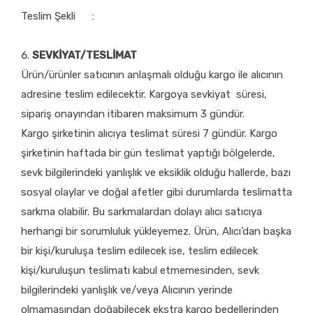
Teslim Şekli :
SEVKİYAT/TESLİMAT
Ürün/ürünler satıcının anlaşmalı olduğu kargo ile alıcının
adresine teslim edilecektir. Kargoya sevkiyat süresi,
sipariş onayından itibaren maksimum 3 gündür.
Kargo şirketinin alıcıya teslimat süresi 7 gündür. Kargo
şirketinin haftada bir gün teslimat yaptığı bölgelerde,
sevk bilgilerindeki yanlışlık ve eksiklik olduğu hallerde, bazı
sosyal olaylar ve doğal afetler gibi durumlarda teslimatta
sarkma olabilir. Bu sarkmalardan dolayı alıcı satıcıya
herhangi bir sorumluluk yükleyemez. Ürün, Alıcı’dan başka
bir kişi/kuruluşa teslim edilecek ise, teslim edilecek
kişi/kuruluşun teslimatı kabul etmemesinden, sevk
bilgilerindeki yanlışlık ve/veya Alıcının yerinde
olmamasından doğabilecek ekstra kargo bedellerinden