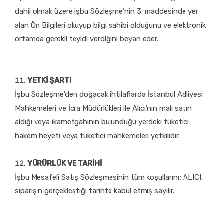
dahil olmak üzere işbu Sözleşme’nin 3. maddesinde yer
alan Ön Bilgileri okuyup bilgi sahibi olduğunu ve elektronik
ortamda gerekli teyidi verdiğini beyan eder.
YETKİ ŞARTI
İşbu Sözleşme’den doğacak ihtilaflarda İstanbul Adliyesi
Mahkemeleri ve İcra Müdürlükleri ile Alıcı’nın malı satın
aldığı veya ikametgahının bulunduğu yerdeki tüketici
hakem heyeti veya tüketici mahkemeleri yetkilidir.
YÜRÜRLÜK VE TARİHİ
İşbu Mesafeli Satış Sözleşmesinin tüm koşullarını; ALICI,
siparişin gerçekleştiği tarihte kabul etmiş sayılır.