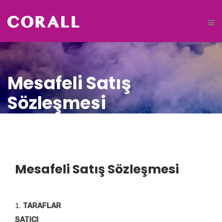
Mesafeli Satış
Sözleşmesi
paypal casino not on gamstop
best credit card
bitcoin casino sites
casino
instant withdrawal casino canada
bitcoin casino
online
casino bitcoin
skrill casino bonus
non gamstop uk
casino
paysafecard casino online
Mesafeli Satış Sözleşmesi
TARAFLAR
SATICI
: