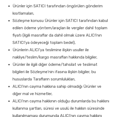
Ürünler için SATICI tarafından öngörülen gönderim
kısıtlamaları,
Sözleşme konusu Ürünler için SATICI tarafından kabul
edilen ödeme yöntem/araçları ile vergiler dahil toplam
fiyatı (ilgili masraflar da dahil olmak üzere ALICI’nın
SATICI’ya ödeyeceği toplam bedel),
Ürünlerin ALICI’ya teslimine ilişkin usuller ile
nakliye/teslim/kargo masrafları hakkında bilgiler,
Ürünler ile ilgili diğer ödeme/tahsilat ve teslimat
bilgileri ile Sözleşme’nin ifasına ilişkin bilgiler, bu
hususlarda Tarafların sorumlulukları,
ALICI’nın cayma hakkına sahip olmadığı Ürünler ve
diğer mal ve hizmetler,
ALICI’nın cayma hakkının olduğu durumlarda bu hakkını
kullanma şartları, süresi ve usulü ile hakkın süresinde
kullanılmaması durumunda ALICI’nın cayma hakkını