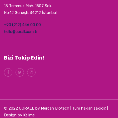
15 Temmuz Mah. 1507 Sok.
No:12 Güneşli, 34212 İstanbul
+90 (212) 446 00 00
hello@corall.com.tr
Bizi Takip Edin!
© 2022 CORALL by Mercan Biotech | Tüm hakları saklıdır. |
Design by Kelime